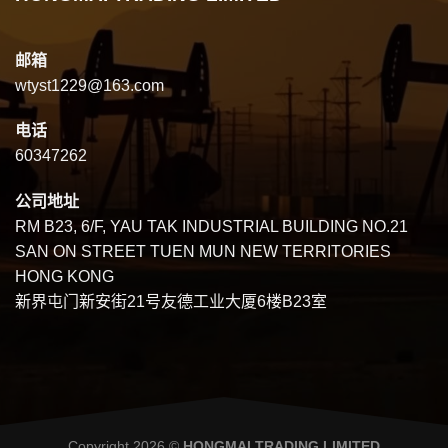
邮箱
wtyst1229@163.com
电话
60347262
公司地址
RM B23, 6/F, YAU TAK INDUSTRIAL BUILDING NO.21
SAN ON STREET TUEN MUN NEW TERRITORIES
HONG KONG
新界屯门新安街21号友德工业大厦6楼B23室
Copyright 2026 ©
HONGMAI TRADING LIMITED